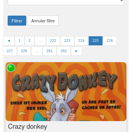
Filtrer
Annuler filtre
◄
1
2
…
222
223
224
225
226
227
228
…
261
262
►
Crazy donkey