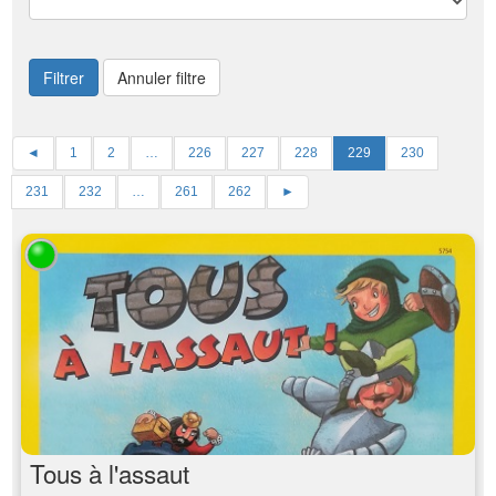
Filtrer
Annuler filtre
◄
1
2
…
226
227
228
229
230
231
232
…
261
262
►
Tous à l'assaut