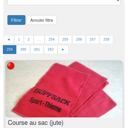
Filtrer
Annuler filtre
◄
1
2
…
254
255
256
257
258
259
260
261
262
►
Course au sac (jute)