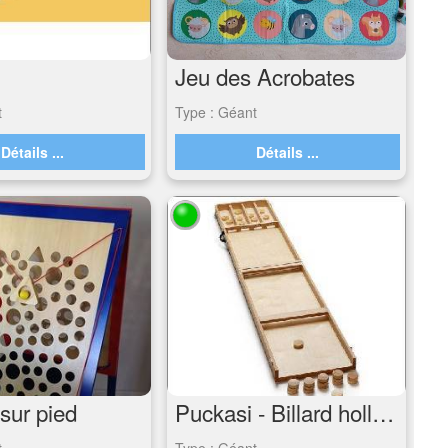
Jeu des Acrobates
t
Type : Géant
Détails ...
Détails ...
sur pied
Puckasi - Billard hollandais
t
Type : Géant