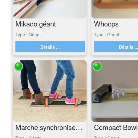
Mikado géant
Whoops
Type : Géant
Type : Géant
Détails ...
Détails ..
Marche synchronisée à 2
Compact Bowl
Type : Géant
Type : Géant