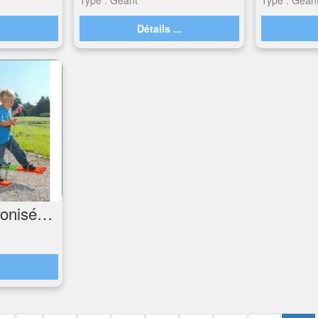
.
Détails ...
Marche synchronisée à 3
.