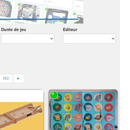
Durée de jeu
Editeur
262
►