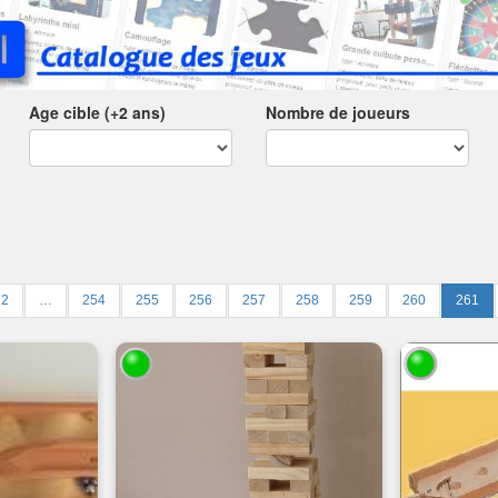
Age cible (+2 ans)
Nombre de joueurs
2
…
254
255
256
257
258
259
260
261