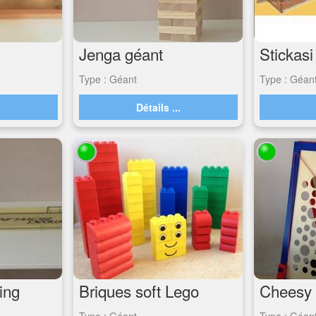
Jenga géant
Stickasi
Type : Géant
Type : Géan
.
Détails ...
ing
Briques soft Lego
Cheesy 
Type : Géant
Type : Géan